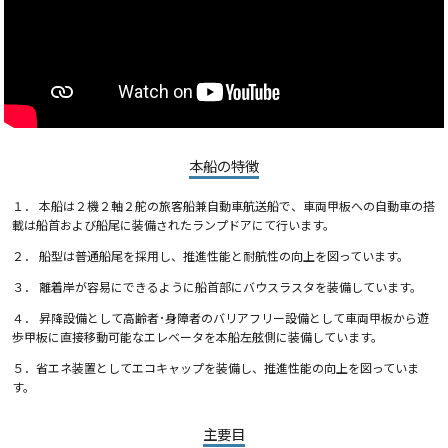
本船の特徴
１． 本船は２機２軸２舵の旅客船兼自動車航送船で、車両甲板への自動車の搭
載は船首および船尾に装備されたランプドアにて行います。
２． 船型は普通船尾を採用し、推進性能と耐航性の向上を図っています。
３． 離着岸が容易にできるように船首部にバウスラスタを装備しています。
４． 昇降設備として高齢者･身障者のバリアフリー設備として車両甲板から遊
歩甲板に直接移動可能なエレベータを本船左舷側に装備しています。
５．省エネ装置としてエコキャップを装備し、推進性能の向上を図っていま
す。
主要目