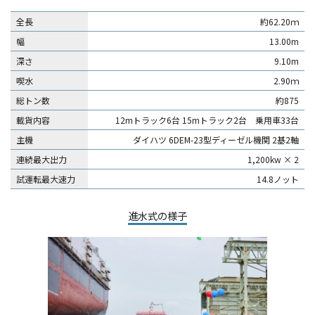
全長
約62.20ｍ
幅
13.00m
深さ
9.10m
喫水
2.90ｍ
総トン数
約875
載貨内容
12mトラック6台 15mトラック2台 乗用車33台
主機
ダイハツ 6DEM-23型ディーゼル機関 2基2軸
連続最大出力
1,200kw × 2
試運転最大速力
14.8ノット
進水式の様子