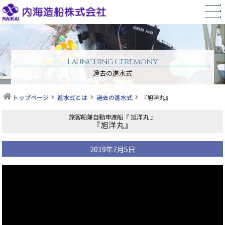
Launching Ceremony
過去の進水式
トップページ
進水式とは
過去の進水式
『旭洋丸』
旅客船兼自動車渡船『 旭洋丸 』
『旭洋丸』
2019年7月5日