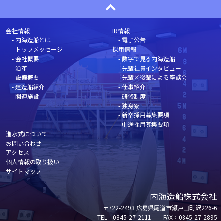
会社情報
IR情報
内海造船とは
電子公告
トップメッセージ
採用情報
会社概要
数字で見る内海造船
沿革
先輩社員インタビュー
設備概要
先輩×後輩による座談会
建造船紹介
仕事紹介
関連施設
研修制度
独身寮
新卒採用募集要項
中途採用募集要項
進水式について
お問い合わせ
アクセス
個人情報の取り扱い
サイトマップ
内海造船株式会社
〒722-2493 広島県尾道市瀬戸田町沢226-6
TEL：0845-27-2111 FAX：0845-27-2895