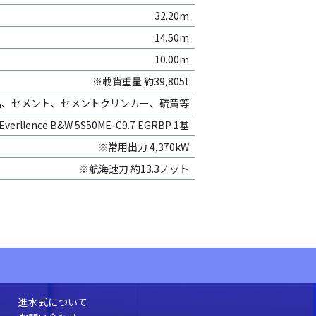
32.20m
14.50m
10.00m
※載貨重量 約39,805t
品、セメント、セメントクリンカー、硫黄等
Everllence B&W 5S50ME-C9.7 EGRBP 1基
※常用出力 4,370kW
※航海速力 約13.3ノット
進水式について