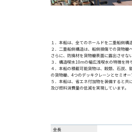
１．本船は、全てのホールドを二重船側構
２．二重船側構造は、船側損傷での貨物艙
さらに、防撓材を貨物艙表面に露出させな
３．構造喫水10mの幅広浅喫水の特徴を
４．本船の積載可能貨物は、穀類、石炭、
の貨物艙、4つのデッキクレーンとセミオー
５．本船は、省エネ付加物を装備すると共
及び燃料消費量の低減を実現しています。
全長