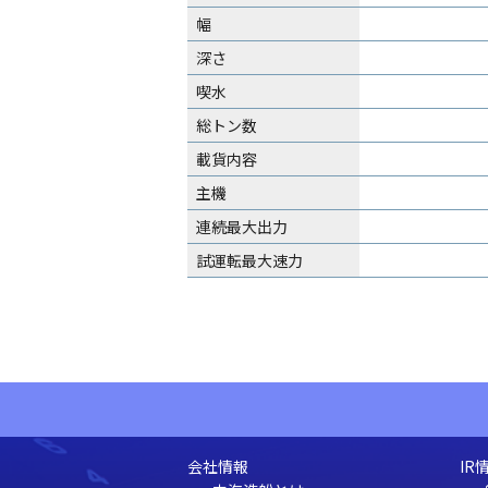
幅
深さ
喫水
総トン数
載貨内容
主機
連続最大出力
試運転最大速力
会社情報
IR